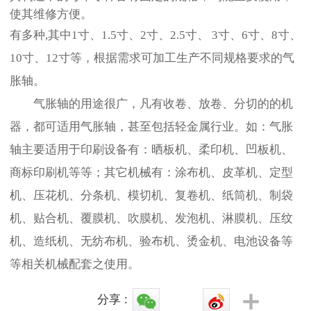
使其维修方便。
有多种
,
其中
1
寸、
1.5
寸、
2
寸、
2.5
寸、
3
寸、
6
寸、
8
寸、
10
寸、
12
寸等，根据需求可加工生产不同规格要求的气
胀轴。
气胀轴的用途很广，凡有收卷、放卷、分切的的机
器，都可适用气胀轴，甚至包括轻金属行业。如：气胀
轴主要适用于印刷设备有：晒板机、柔印机、凹板机、
商标印刷机等等；其它机械有：涂布机、皮革机、定型
机、压花机、分条机、模切机、复卷机、纸筒机、制袋
机、贴合机、覆膜机、吹膜机、发泡机、淋膜机、压纹
机、造纸机、无纺布机、验布机、烫金机、电池设备等
等相关机械配套之使用。
分享 :