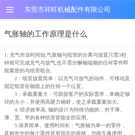
东莞市祥旺机械配件有限公司
气胀轴的工作原理是什么
1:
充气
作业时间短
,
气胀轴与纸管的分离与放置只需
3
秒
钟就可完成充气与放气
,
也不需分懈轴端侧的任何零件即
能紧密的与纸管咬合。
2
：纸管放置简单：以充气与放气的动作，可移动及
固定纸管在轴面上的任何一个位置。
3
：承载重量大：可跟据客户的实际需求，来确定轴
径的大小，并使用高硬力钢材，使之承载重量加大。
4:
经济效率高
:
轴的设计为特殊功能的，对于厚、
薄、宽、窄的各种纸管皆能全部应用。
5:
保养简单、使用时间长：气胀轴为单一的零件，
其构造中的每个零件皆有固定的规格，均能互换便用，